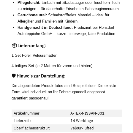
Pflegeleicht:
Einfach mit Staubsauger oder feuchtem Tuch
zu reinigen – für dauerhafte Frische im Fahrzeuginnenraum.
Geruchsneutral:
Schadstofffreies Material – ideal für
Allergiker und Familien mit Kindern.
Handgemacht in Deutschland:
Produziert bei Ronsdorf
Autoteppiche GmbH – kurze Lieferwege, faire Produktion.
📦 Lieferumfang:
1 Set Forell Veloursmatten
4-teiliges Set (je 2 Matten für vorne und hinten)
🛡️ Hinweis zur Darstellung:
Die abgebildeten Produktfotos sind Beispielbilder. Die exakte
Form wird individuell an Ihr Fahrzeugmodell angepasst –
garantiert passgenau!
Artikelnummer
A-TEX-NISSAN-001
Lieferzeit:
14 Werktage
Oberflächenstruktur:
Velour-Tufted