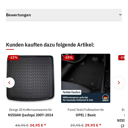
Bewertungen
Kunden kauften dazu folgende Artikel:
-22%
-25%
-33%
Design 3D Kofferraumwanne für
Forell Textil Fußmatten für
ELM
NISSAN Qashqai 2007-2014
OPEL | Basic
Ko
NISSA
44,95 €
34,95 €
*
39,95 €
29,95 €
*
(J12