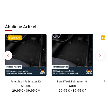
9
Ähnliche Artikel
Bestseller
Bests
Forell Textil Fußmatten für
Forell Textil Fußmatten für
For
SKODA
AUDI
29,95 € -
39,95 €
*
29,95 € -
39,95 €
*
2