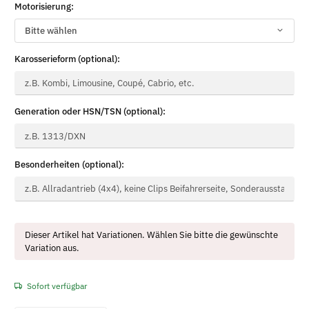
Motorisierung:
Motorisierung
Bitte wählen
Karosserieform (optional):
Karosserieform
Generation oder HSN/TSN (optional):
Generation oder HSN/TSN
Besonderheiten (optional):
Besonderheiten
x
Dieser Artikel hat Variationen. Wählen Sie bitte die gewünschte
Variation aus.
Sofort verfügbar