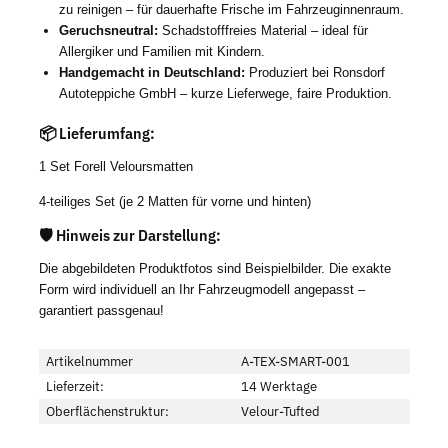
zu reinigen – für dauerhafte Frische im Fahrzeuginnenraum.
Geruchsneutral:
Schadstofffreies Material – ideal für
Allergiker und Familien mit Kindern.
Handgemacht in Deutschland:
Produziert bei Ronsdorf
Autoteppiche GmbH – kurze Lieferwege, faire Produktion.
📦 Lieferumfang:
1 Set Forell Veloursmatten
4-teiliges Set (je 2 Matten für vorne und hinten)
🛡️ Hinweis zur Darstellung:
Die abgebildeten Produktfotos sind Beispielbilder. Die exakte
Form wird individuell an Ihr Fahrzeugmodell angepasst –
garantiert passgenau!
Artikelnummer
A-TEX-SMART-001
Lieferzeit:
14 Werktage
Oberflächenstruktur:
Velour-Tufted