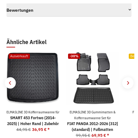
Bewertungen
Ähnliche Artikel
Ausverkauft
-30%
Bests
ELMASLINE 3D Kofferraumwanne für
ELMASLINE 3D Gummimatten &
For
SMART 453 Fortwo (2014-
Kofferraumwanne Set für
2025) | Hoher Rand | Zubehör
FIAT PANDA 2012-2026 [312]
2
44,95 €
36,95 €
*
(standard) | Fußmatten
99,95 €
69,95 €
*