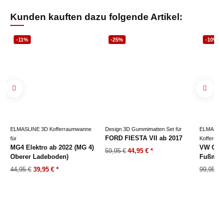
Kunden kauften dazu folgende Artikel:
-11%
-25%
-10%
ELMASLINE 3D Kofferraumwanne
Design 3D Gummimatten Set für
ELMASL
FORD FIESTA VII ab 2017
für
Kofferr
MG4 Elektro ab 2022 (MG 4)
VW CA
59,95 €
44,95 €
*
Oberer Ladeboden)
Fußma
44,95 €
39,95 €
*
99,95 