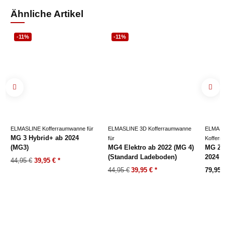
Ähnliche Artikel
-11%
-11%
ELMASLINE Kofferraumwanne für
ELMASLINE 3D Kofferraumwanne
ELMASL
MG 3 Hybrid+ ab 2024
für
Kofferr
(MG3)
MG4 Elektro ab 2022 (MG 4)
MG ZS 
(Standard Ladeboden)
2024
44,95 €
39,95 €
*
44,95 €
39,95 €
*
79,95