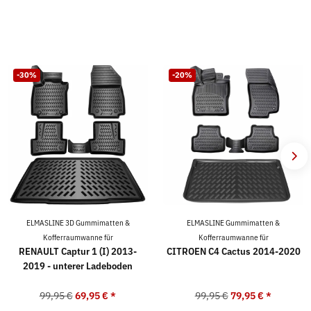
-30%
-20%
ELMASLINE 3D Gummimatten &
ELMASLINE Gummimatten &
Kofferraumwanne für
Kofferraumwanne für
RENAULT Captur 1 (I) 2013-
CITROEN C4 Cactus 2014-2020
2019 - unterer Ladeboden
99,95 €
69,95 €
*
99,95 €
79,95 €
*