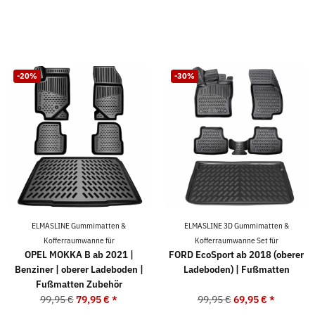
-20%
-30%
ELMASLINE Gummimatten &
ELMASLINE 3D Gummimatten &
Kofferraumwanne für
Kofferraumwanne Set für
OPEL MOKKA B ab 2021 |
FORD EcoSport ab 2018 (oberer
Benziner | oberer Ladeboden |
Ladeboden) | Fußmatten
Fußmatten Zubehör
99,95 €
79,95 €
*
99,95 €
69,95 €
*