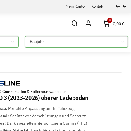
Mein Konto
Kontakt
A+
A-
0
0,00 €
Bitte auswählen
 Gummimatten & Kofferraumwanne für
 3 (2023-2026) oberer Ladeboden
nau:
Perfekte Anpassung an Ihr Fahrzeug!
Rand:
Schützt vor Verschüttungen und Schmutz
los:
Dank speziellem geruchlosem Gummi (TPE)
tiges Material:
Langlebig und strapazierfähig