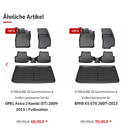
Ähnliche Artikel
-30%
-20%
ELMASLINE 3D Gummimatten &
ELMASLINE 3D Gummimatten &
Kofferraumwanne Set für
Kofferraumwanne für
OPEL Astra J Kombi (ST) 2009-
BMW X5 E70 2007-2013
2015 | Fußmatten
99,95 €
69,95 €
*
99,95 €
79,95 €
*