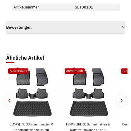
Artikelnummer
SET08101
Bewertungen
Ähnliche Artikel
Ausverkauft
Ausverkauft
Ausve
ELMASLINE 3D Gummimatten &
ELMASLINE 3D Gummimatten &
Desig
R
Kofferraumwanne SET für
Kofferraumwanne SET für