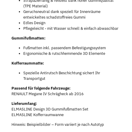
Strapazierfähig & reißfest dank hoher Gummiqualität
(TPE Material)
Geruchsneutral dank speziell für Innenräume
entwickeltes schadstoffreies Gummi
Edles Design
Pflegeleicht - mit Wasser schnell & einfach abwaschbar
Gummifußmatten:
Fußmatten inkl. passendem Befestigungssystem
Ergonomische & rutschhemmende 3D Elemente
Kofferraummatte:
Spezielle Antirutsch Beschichtung sichert Ihr
Transportgut
Passend für folgende Fahrzeuge:
RENAULT Megane IV Schrägheck ab 2016
Lieferumfang:
ELMASLINE Design 3D Gummifußmatten Set
ELMASLINE Kofferraumwanne
Hinweis: Beispielbilder – Form variiert je nach Autotyp