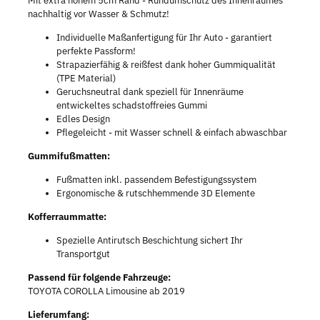
Mit extra hohem 5cm Rand - Rundumschutz des Innenraumes
nachhaltig vor Wasser & Schmutz!
Individuelle Maßanfertigung für Ihr Auto - garantiert
perfekte Passform!
Strapazierfähig & reißfest dank hoher Gummiqualität
(TPE Material)
Geruchsneutral dank speziell für Innenräume
entwickeltes schadstoffreies Gummi
Edles Design
Pflegeleicht - mit Wasser schnell & einfach abwaschbar
Gummifußmatten:
Fußmatten inkl. passendem Befestigungssystem
Ergonomische & rutschhemmende 3D Elemente
Kofferraummatte:
Spezielle Antirutsch Beschichtung sichert Ihr
Transportgut
Passend für folgende Fahrzeuge:
TOYOTA COROLLA Limousine ab 2019
Lieferumfang: