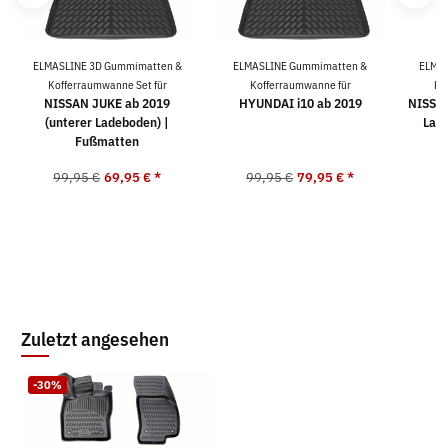
ELMASLINE 3D Gummimatten &
ELMASLINE Gummimatten &
ELMAS
Kofferraumwanne Set für
Kofferraumwanne für
Ko
NISSAN JUKE ab 2019
HYUNDAI i10 ab 2019
NISSAN
(unterer Ladeboden) |
Lad
Fußmatten
99,95 €
69,95 €
*
99,95 €
79,95 €
*
9
Zuletzt angesehen
-30%