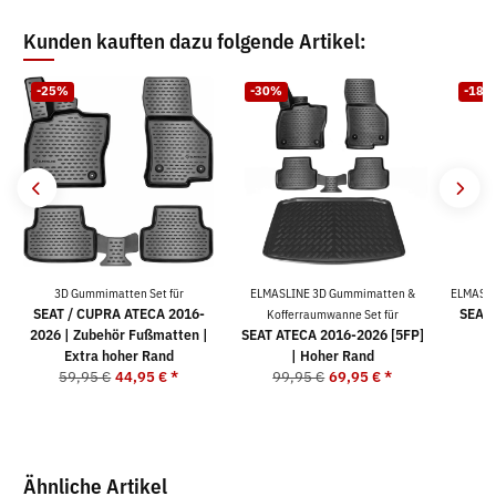
Kunden kauften dazu folgende Artikel:
-25%
-30%
-18%
3D Gummimatten Set für
ELMASLINE 3D Gummimatten &
ELMASLI
SEAT / CUPRA ATECA 2016-
SEAT 
Kofferraumwanne Set für
2026 | Zubehör Fußmatten |
SEAT ATECA 2016-2026 [5FP]
Extra hoher Rand
| Hoher Rand
4
59,95 €
44,95 €
*
99,95 €
69,95 €
*
Ähnliche Artikel