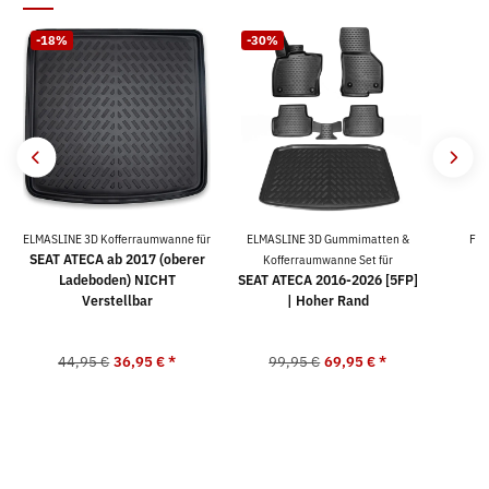
-18%
-30%
ELMASLINE 3D Kofferraumwanne für
ELMASLINE 3D Gummimatten &
For
SEAT ATECA ab 2017 (oberer
Kofferraumwanne Set für
Ladeboden) NICHT
SEAT ATECA 2016-2026 [5FP]
Verstellbar
| Hoher Rand
44,95 €
36,95 €
*
99,95 €
69,95 €
*
2