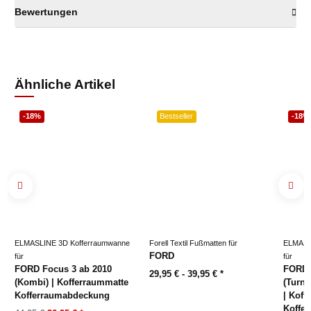
Bewertungen
Ähnliche Artikel
-18%
Bestseller
-18%
ELMASLINE 3D Kofferraumwanne
Forell Textil Fußmatten für
ELMASL
FORD
für
für
FORD Focus 3 ab 2010
FORD 
29,95 € -
39,95 €
*
(Kombi) | Kofferraummatte
(Turni
Kofferraumabdeckung
| Koff
Koffe