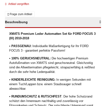
Artikel vergriffen
Frage zum Artikel
Beschreibung
XMATS Premium Leder Automatten Set für FORD FOCUS 3
(III) 2010-2018
•
PASSGENAU:
Individuelle Maßanfertigung für Ihr FORD
FOCUS 3 - garantiert perfekte Passform!
•
100% GERUCHSNEUTRAL:
Die hochwertigen Premium
Autofußmatten von XMATS sind geruchsneutral. Gleichzeitig
sind die Allwettermatten pflegeleicht, strapazierfähig & reißfest
durch die sehr hohe Lederqualität.
•
KINDERLEICHTE REINIGUNG:
In wenigen Sekunden mit
einem Tuch/Lappen bzw. einem Staubsauger schnell
abwaschbar.
•
RUNDUMSCHUTZ & RUTSCHFEST
: Der hohe Schutzrand
schützt den Innenraum nachhaltig und zuverlässig vor
Flüssigkeiten und Schmutz. Der rutschfeste Untergrund sorgt