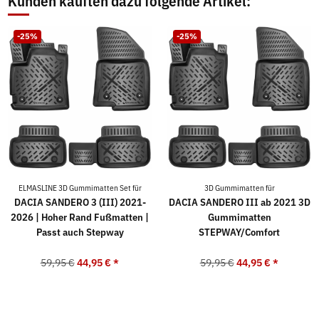
Kunden kauften dazu folgende Artikel:
-25%
-25%
ELMASLINE 3D Gummimatten Set für
3D Gummimatten für
DACIA SANDERO 3 (III) 2021-
DACIA SANDERO III ab 2021 3D
2026 | Hoher Rand Fußmatten |
Gummimatten
Passt auch Stepway
STEPWAY/Comfort
59,95 €
44,95 €
*
59,95 €
44,95 €
*