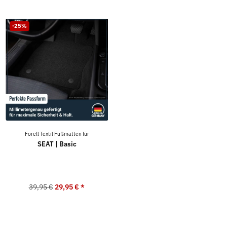
-25%
Forell Textil Fußmatten für
SEAT | Basic
39,95 €
29,95 €
*