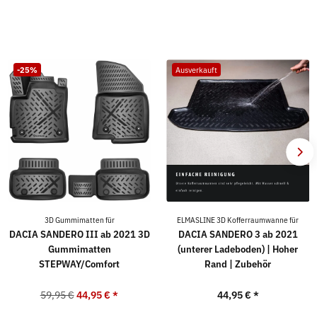
-25%
Ausverkauft
3D Gummimatten für
ELMASLINE 3D Kofferraumwanne für
DACIA SANDERO III ab 2021 3D
DACIA SANDERO 3 ab 2021
Gummimatten
(unterer Ladeboden) | Hoher
STEPWAY/Comfort
Rand | Zubehör
59,95 €
44,95 €
*
44,95 €
*