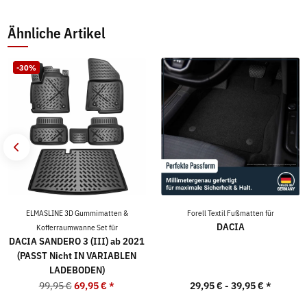
Ähnliche Artikel
-30%
ELMASLINE 3D Gummimatten &
Forell Textil Fußmatten für
DACIA
Kofferraumwanne Set für
DACIA SANDERO 3 (III) ab 2021
(PASST Nicht IN VARIABLEN
LADEBODEN)
99,95 €
69,95 €
*
29,95 € -
39,95 €
*