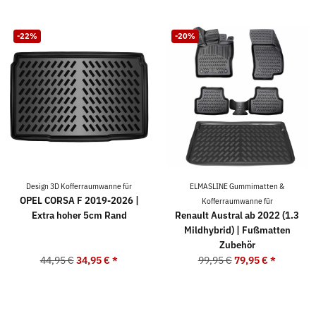
-22%
-20%
Design 3D Kofferraumwanne für
ELMASLINE Gummimatten &
OPEL CORSA F 2019-2026 |
Kofferraumwanne für
Extra hoher 5cm Rand
Renault Austral ab 2022 (1.3
Mildhybrid) | Fußmatten
Zubehör
44,95 €
34,95 €
*
99,95 €
79,95 €
*