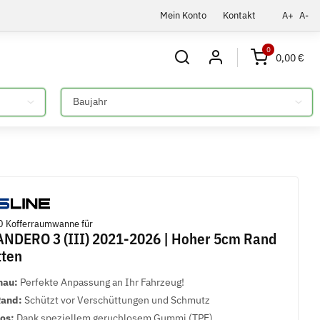
Mein Konto
Kontakt
A+
A-
0
0,00 €
Bitte auswählen
 Kofferraumwanne für
NDERO 3 (III) 2021-2026 | Hoher 5cm Rand
tten
nau:
Perfekte Anpassung an Ihr Fahrzeug!
Rand:
Schützt vor Verschüttungen und Schmutz
los:
Dank speziellem geruchlosem Gummi (TPE)