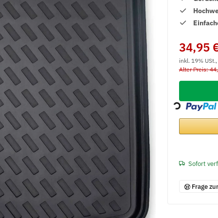
Hochwer
Einfach
34,95 
inkl. 19% USt.
Alter Preis: 44
Loading...
Sofort ver
Frage zu