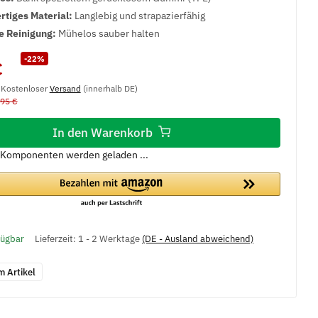
tiges Material:
Langlebig und strapazierfähig
e Reinigung:
Mühelos sauber halten
-22%
€
, Kostenloser
Versand
(innerhalb DE)
,95 €
In den Warenkorb
Komponenten werden geladen ...
fügbar
Lieferzeit:
1 - 2 Werktage
(DE - Ausland abweichend)
m Artikel