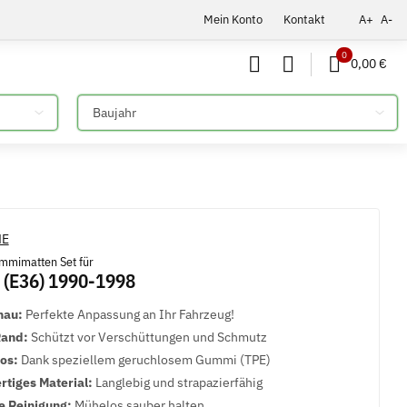
Mein Konto
Kontakt
A+
A-
0
0,00 €
Bitte auswählen
mmimatten Set für
(E36) 1990-1998
nau:
Perfekte Anpassung an Ihr Fahrzeug!
Rand:
Schützt vor Verschüttungen und Schmutz
los:
Dank speziellem geruchlosem Gummi (TPE)
tiges Material:
Langlebig und strapazierfähig
e Reinigung:
Mühelos sauber halten