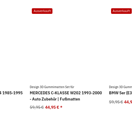
Ausverkauft
Ausverkauft
Design 3D Gummimatten Set für
Design 3D Gummi
4 1985-1995
MERCEDES C-KLASSE W202 1993-2000
BMW 5er (E3
- Auto Zubehör | Fußmatten
59,95 €
44,
59,95 €
44,95 €
*