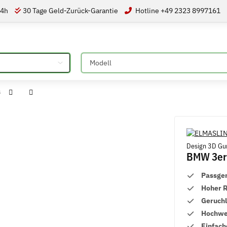
24h
30 Tage Geld-Zurück-Garantie
Hotline +49 2323 8997161
Bitte auswählen
8
Design 3D Gu
BMW 3er 
Passge
Hoher 
Geruch
Hochwer
Einfach