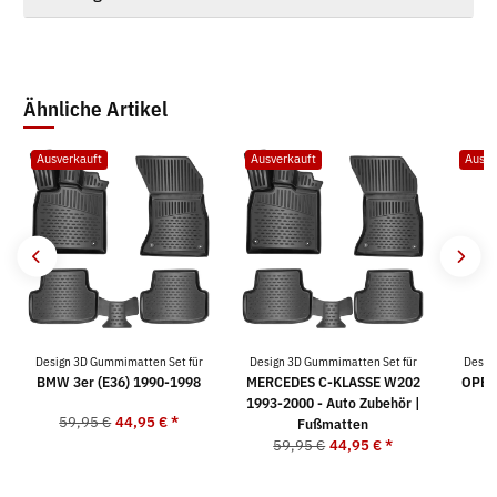
Ähnliche Artikel
Ausverkauft
Ausverkauft
Ausve
Design 3D Gummimatten Set für
Design 3D Gummimatten Set für
Desig
BMW 3er (E36) 1990-1998
MERCEDES C-KLASSE W202
OPEL
1993-2000 - Auto Zubehör |
59,95 €
44,95 €
*
5
Fußmatten
59,95 €
44,95 €
*