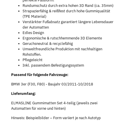
perfekte Passform!
Rundumschutz durch extra hohen 3D Rand (ca. 35mm)
Strapazierfähig & reißfest durch hohe Gummiqualität
(TPE Material)
Verstärkter Fußabsatz garantiert längere Lebensdauer
der Automatten
Edles Design
Ergonomische & rutschhemmende 3D Elemente
Geruchsneutral & recyclefähig
Umweltfreundliche Produktion mit nachhaltigen
Rohstoffen.
Pflegeleicht
Inkl. passendem Befestigungssystem
Passend für folgende Fahrzeuge:
BMW 3er (F30, F80) - Baujahr 03/2011-10/2018
Lieferumfang:
ELMASLINE Gummimatten Set 4-teilig (jeweils zwei
Automatten für vorne und hinten)
Hinweis: Beispielbilder – Form variiert je nach Autotyp