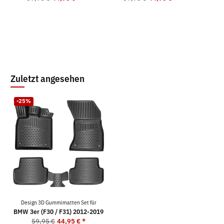
5
Zuletzt angesehen
-25%
Design 3D Gummimatten Set für
BMW 3er (F30 / F31) 2012-2019
59,95 €
44,95 €
*