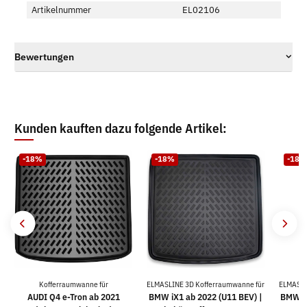
Artikelnummer
EL02106
Bewertungen
Kunden kauften dazu folgende Artikel:
-18%
-18%
-18%
Kofferraumwanne für
ELMASLINE 3D Kofferraumwanne für
ELMASLI
AUDI Q4 e-Tron ab 2021
BMW iX1 ab 2022 (U11 BEV) |
BMW 3e