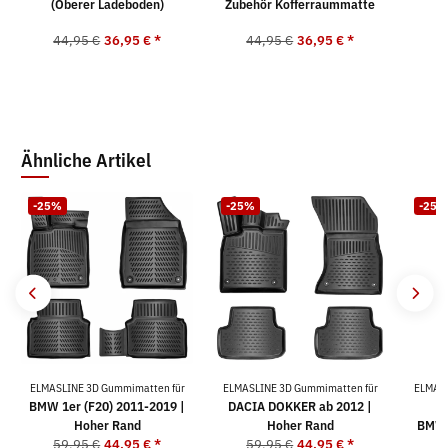
(Oberer Ladeboden)
Zubehör Kofferraummatte
44,95 €
36,95 €
*
44,95 €
36,95 €
*
4
Ähnliche Artikel
-25%
-25%
-25%
ELMASLINE 3D Gummimatten für
ELMASLINE 3D Gummimatten für
ELMASL
BMW 1er (F20) 2011-2019 |
DACIA DOKKER ab 2012 |
Hoher Rand
Hoher Rand
BMW 
59,95 €
44,95 €
*
59,95 €
44,95 €
*