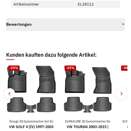
Artikelnummer
EL28111
Bewertungen
Kunden kauften dazu folgende Artikel:
-25%
-25%
-30%
Design 3D Gummimatten Set für
ELMASLINE 3D Gummimatten für
ELMAS
VW GOLF 4 (IV) 1997-2003
VW TOURAN 2003-2015 |
Ko