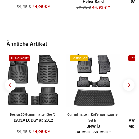
Hoher Rand
DACI
59,95 €
44,95 €
*
59,95 €
44,95 €
*
9
Ähnliche Artikel
Ausverkauft
Bestseller
-25%
Design 3D Gummimatten Set für
Gummimatten | Kofferraumwanne |
DACIA LODGY ab 2012
VW PA
Set für
BMW i3
Typ: 3
59,95 €
44,95 €
*
34,95 € -
69,95 €
*
5