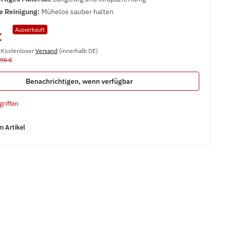
e Reinigung:
Mühelos sauber halten
Ausverkauft
€
, Kostenloser
Versand
(innerhalb DE)
,95 €
Benachrichtigen, wenn verfügbar
griffen
m Artikel