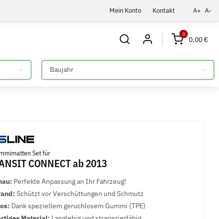
Mein Konto
Kontakt
A+
A-
0
0,00 €
Bitte auswählen
mmimatten Set für
ANSIT CONNECT ab 2013
nau:
Perfekte Anpassung an Ihr Fahrzeug!
Rand:
Schützt vor Verschüttungen und Schmutz
los:
Dank speziellem geruchlosem Gummi (TPE)
tiges Material:
Langlebig und strapazierfähig