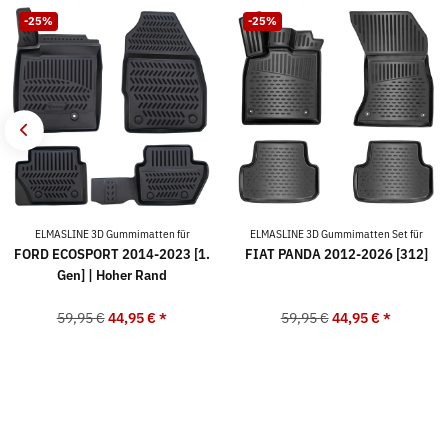
-25%
-25%
ELMASLINE 3D Gummimatten für
ELMASLINE 3D Gummimatten Set für
FORD ECOSPORT 2014-2023 [1.
FIAT PANDA 2012-2026 [312]
Gen] | Hoher Rand
59,95 €
44,95 €
*
59,95 €
44,95 €
*