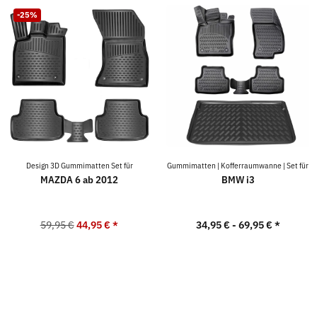
-25%
Design 3D Gummimatten Set für
Gummimatten | Kofferraumwanne | Set für
MAZDA 6 ab 2012
BMW i3
59,95 €
44,95 €
*
34,95 € -
69,95 €
*