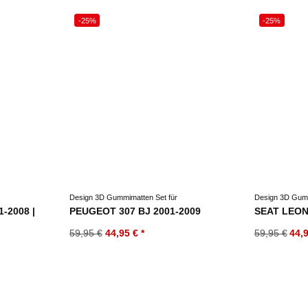
-25%
-25%
Design 3D Gummimatten Set für
Design 3D Gumm
1-2008 |
PEUGEOT 307 BJ 2001-2009
SEAT LEON 
59,95 €
44,95 €
*
59,95 €
44,