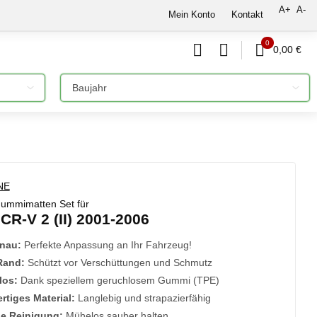
A+
A-
Mein Konto
Kontakt
0
0,00 €
Bitte auswählen
ummimatten Set für
R-V 2 (II) 2001-2006
nau:
Perfekte Anpassung an Ihr Fahrzeug!
Rand:
Schützt vor Verschüttungen und Schmutz
los:
Dank speziellem geruchlosem Gummi (TPE)
tiges Material:
Langlebig und strapazierfähig
he Reinigung:
Mühelos sauber halten