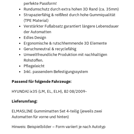
perfekte Passform!
Rundumschutz durch extra hohen 3D Rand (ca. 35mm)
Strapazierfähig & reißfest durch hohe Gummiqualität
(TPE Material)
Verstärkter Fußabsatz garantiert längere Lebensdauer
der Automatten
Edles Design
Ergonomische & rutschhemmende 3D Elemente
Geruchsneutral & recyclefähig
Umweltfreundliche Produktion mit nachhaltigen
Rohstoffen.
Pflegeleicht
Inkl. passendem Befestigungssystem
Passend für folgende Fahrzeuge:
HYUNDAI ix35 (LM, EL, ELH), BJ 08/2009-
Lieferumfang:
ELMASLINE Gummimatten Set 4-teilig (jeweils zwei
Automatten für vorne und hinten)
Hinweis: Beispielbilder – Form variiert je nach Autotyp