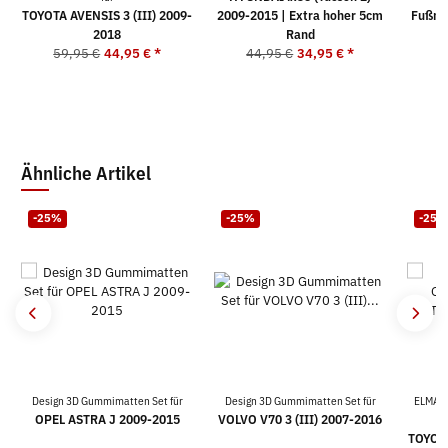
TOYOTA AVENSIS 3 (III) 2009-
2009-2015 | Extra hoher 5cm
Fußma
2018
Rand
59,95 €
44,95 €
*
44,95 €
34,95 €
*
5
Ähnliche Artikel
-25%
-25%
-25%
Design 3D Gummimatten Set für
Design 3D Gummimatten Set für
ELMASL
OPEL ASTRA J 2009-2015
VOLVO V70 3 (III) 2007-2016
TOYOTA