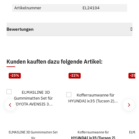
Artikelnummer
EL24104
Bewertungen
Kunden kauften dazu folgende Artikel:
-25%
-22%
-25%
ELMASLINE 3D Gummimatten Set
Kofferraumwanne für
ELMAS
HYUNDAI ix35 (Tucson 2)
V
für