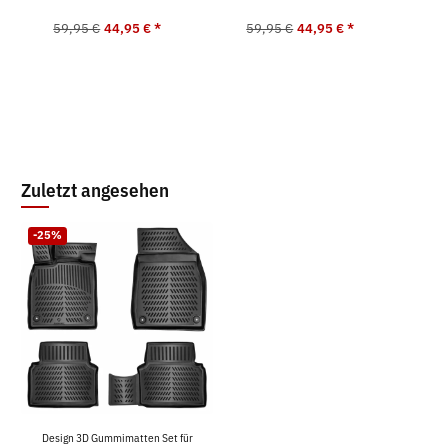
59,95 €
44,95 €
*
59,95 €
44,95 €
*
5
Zuletzt angesehen
-25%
Design 3D Gummimatten Set für