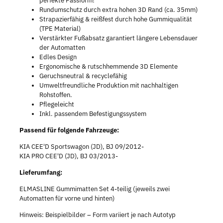
perfekte Passform!
Rundumschutz durch extra hohen 3D Rand (ca. 35mm)
Strapazierfähig & reißfest durch hohe Gummiqualität
(TPE Material)
Verstärkter Fußabsatz garantiert längere Lebensdauer
der Automatten
Edles Design
Ergonomische & rutschhemmende 3D Elemente
Geruchsneutral & recyclefähig
Umweltfreundliche Produktion mit nachhaltigen
Rohstoffen.
Pflegeleicht
Inkl. passendem Befestigungssystem
Passend für folgende Fahrzeuge:
KIA CEE'D Sportswagon (JD), BJ 09/2012-
KIA PRO CEE'D (JD), BJ 03/2013-
Lieferumfang:
ELMASLINE Gummimatten Set 4-teilig (jeweils zwei
Automatten für vorne und hinten)
Hinweis: Beispielbilder – Form variiert je nach Autotyp