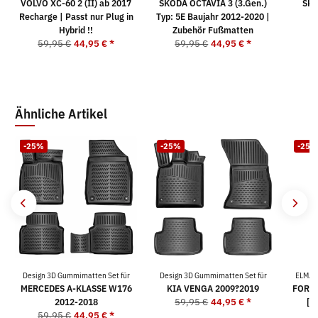
VOLVO XC-60 2 (II) ab 2017
SKODA OCTAVIA 3 (3.Gen.)
SKO
Recharge | Passt nur Plug in
Typ: 5E Baujahr 2012-2020 |
5
Hybrid !!
Zubehör Fußmatten
59,95 €
44,95 €
*
59,95 €
44,95 €
*
Ähnliche Artikel
-25%
-25%
-25%
Design 3D Gummimatten Set für
Design 3D Gummimatten Set für
ELMAS
MERCEDES A-KLASSE W176
KIA VENGA 2009?2019
FORD 
2012-2018
59,95 €
44,95 €
*
[1
59,95 €
44,95 €
*
5