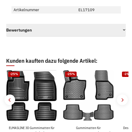
Artikelnummer
EL17109
Bewertungen
Kunden kauften dazu folgende Artikel:
-25%
-25%
-25%
ELMASLINE 3D Gummimatten für
Gummimatten für
Desig