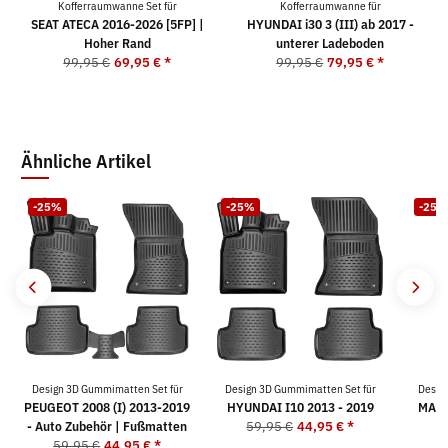
Kofferraumwanne Set für
Kofferraumwanne für
SEAT ATECA 2016-2026 [5FP] |
HYUNDAI i30 3 (III) ab 2017 -
Hoher Rand
unterer Ladeboden
99,95 €
69,95 €
*
99,95 €
79,95 €
*
Ähnliche Artikel
-25%
-25%
-25%
Design 3D Gummimatten Set für
Design 3D Gummimatten Set für
Desig
PEUGEOT 2008 (I) 2013-2019
HYUNDAI I10 2013 - 2019
MAZDA
- Auto Zubehör | Fußmatten
59,95 €
44,95 €
*
5
59,95 €
44,95 €
*