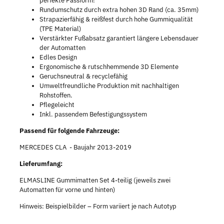
perfekte Passform!
Rundumschutz durch extra hohen 3D Rand (ca. 35mm)
Strapazierfähig & reißfest durch hohe Gummiqualität
(TPE Material)
Verstärkter Fußabsatz garantiert längere Lebensdauer
der Automatten
Edles Design
Ergonomische & rutschhemmende 3D Elemente
Geruchsneutral & recyclefähig
Umweltfreundliche Produktion mit nachhaltigen
Rohstoffen.
Pflegeleicht
Inkl. passendem Befestigungssystem
Passend für folgende Fahrzeuge:
MERCEDES CLA - Baujahr 2013-2019
Lieferumfang:
ELMASLINE Gummimatten Set 4-teilig (jeweils zwei
Automatten für vorne und hinten)
Hinweis: Beispielbilder – Form variiert je nach Autotyp