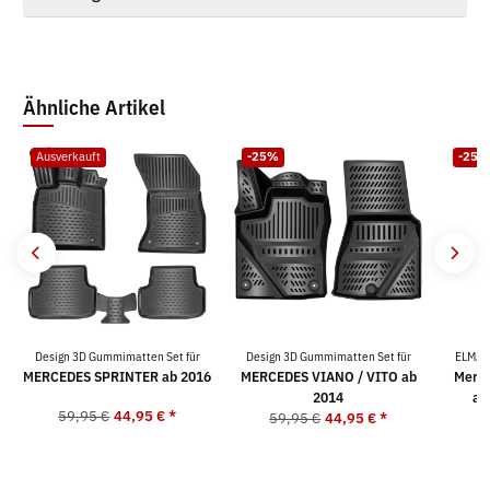
Ähnliche Artikel
Ausverkauft
-25%
-25%
Design 3D Gummimatten Set für
Design 3D Gummimatten Set für
ELMAS
MERCEDES SPRINTER ab 2016
MERCEDES VIANO / VITO ab
Merce
2014
ab
59,95 €
44,95 €
*
59,95 €
44,95 €
*
5