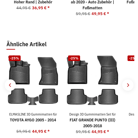
Hoher Rand | Zubehör
ab 2020 - Auto Zubehör |
Fußma
44,95 €
36,95 €
*
Fußmatten
59,95 €
49,95 €
*
5
Ähnliche Artikel
-25%
-25%
-25%
ELMASLINE 3D Gummimatten für
Design 3D Gummimatten Set für
Desig
TOYOTA AYGO 2005 - 2014
FIAT GRANDE PUNTO (III)
A
2005-2018
59,95 €
44,95 €
*
5
59,95 €
44,95 €
*