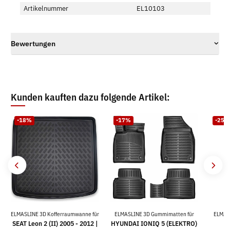
Artikelnummer
EL10103
Bewertungen
Kunden kauften dazu folgende Artikel:
-18%
-17%
-25%
ELMASLINE 3D Kofferraumwanne für
ELMASLINE 3D Gummimatten für
ELMAS
SEAT Leon 2 (II) 2005 - 2012 |
HYUNDAI IONIQ 5 (ELEKTRO)
V