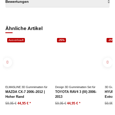
Bewertungen
Ähnliche Artikel
Ausverkauft
-25%
-25%
ELMASLINE 3D Gummimatten für
Design 3D Gummimatten Set für
3D Gumm
MAZDA CX-7 2006–2012 |
TOYOTA RAV4 3 (III) 2006-
HYUNDA
Hoher Rand
2013
Extra
59,95 €
44,95 €
*
59,95 €
44,95 €
*
59,95 