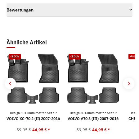
Bewertungen
Ähnliche Artikel
-25%
-25%
Ausve
Design 3D Gummimatten Set für
Design 3D Gummimatten Set für
Desig
VOLVO XC-70 2 (II) 2007-2016
VOLVO V70 3 (III) 2007-2016
CHEV
59,95 €
44,95 €
*
59,95 €
44,95 €
*
5