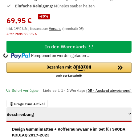
Einfache Reinigung:
Mühelos sauber halten
-30%
69,95 €
inkl. 19% USt., Kostenloser
Versand
(innerhalb DE)
Alter Preis: 99,95 €
In den Warenkorb
ding...
Komponenten werden geladen ...
Sofort verfügbar
Lieferzeit:
1 - 2 Werktage
(DE - Ausland abweichend)
Frage zum Artikel
Beschreibung
Design Gummimatten + Kofferraumwanne im Set für SKODA
KODIAQ 2017-2023