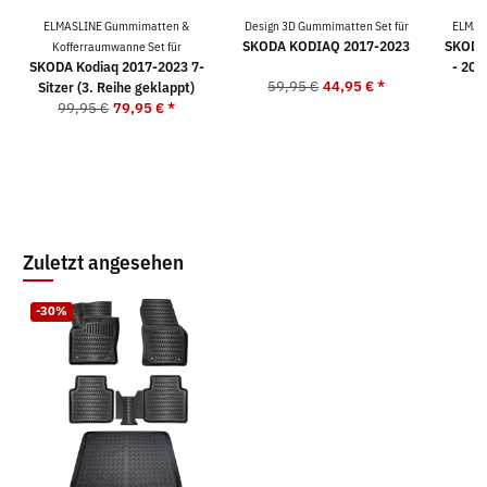
ELMASLINE Gummimatten &
Design 3D Gummimatten Set für
ELMAS
SKODA KODIAQ 2017-2023
SKODA 
Kofferraumwanne Set für
SKODA Kodiaq 2017-2023 7-
- 2023
59,95 €
44,95 €
*
Sitzer (3. Reihe geklappt)
99,95 €
79,95 €
*
Zuletzt angesehen
-30%