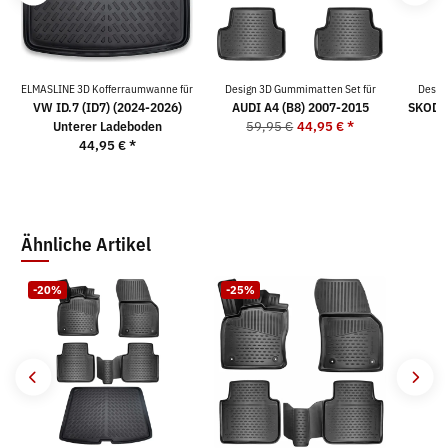
ELMASLINE 3D Kofferraumwanne für
Design 3D Gummimatten Set für
Desig
VW ID.7 (ID7) (2024-2026)
AUDI A4 (B8) 2007-2015
SKODA 
Unterer Ladeboden
59,95 €
44,95 €
*
44,95 €
*
5
Ähnliche Artikel
-20%
-25%