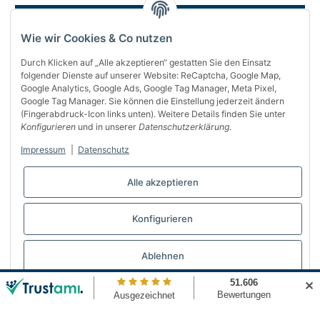
Wie wir Cookies & Co nutzen
Durch Klicken auf „Alle akzeptieren“ gestatten Sie den Einsatz
folgender Dienste auf unserer Website: ReCaptcha, Google Map,
Google Analytics, Google Ads, Google Tag Manager, Meta Pixel,
Google Tag Manager. Sie können die Einstellung jederzeit ändern
(Fingerabdruck-Icon links unten). Weitere Details finden Sie unter
Über uns
Konfigurieren
und in unserer
Datenschutzerklärung
.
Informationen
Impressum
|
Datenschutz
Gesetzliches
Alle akzeptieren
Bequem bezahlen
Konfigurieren
Vertrag widerrufen
Ablehnen
✕
© Automattenland
* Alle Preise inkl. gesetzlicher USt., inkl.
Versand