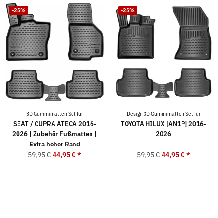
-25%
-25%
3D Gummimatten Set für
Design 3D Gummimatten Set für
SEAT / CUPRA ATECA 2016-
TOYOTA HILUX [AN1P] 2016-
2026 | Zubehör Fußmatten |
2026
Extra hoher Rand
59,95 €
44,95 €
*
59,95 €
44,95 €
*