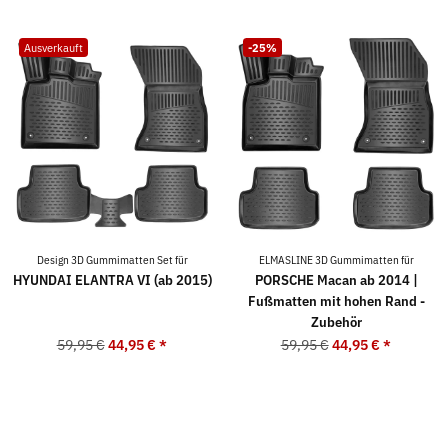
Ausverkauft
-25%
Design 3D Gummimatten Set für
ELMASLINE 3D Gummimatten für
HYUNDAI ELANTRA VI (ab 2015)
PORSCHE Macan ab 2014 |
Fußmatten mit hohen Rand -
Zubehör
59,95 €
44,95 €
*
59,95 €
44,95 €
*