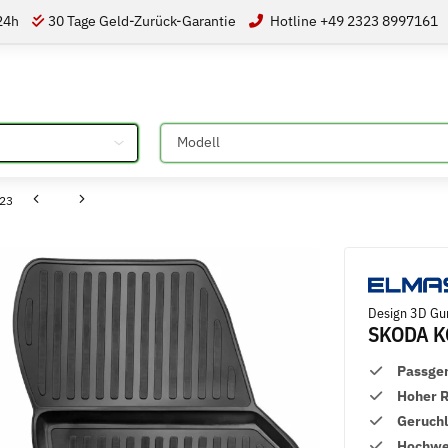
 24h
30 Tage Geld-Zurück-Garantie
Hotline +49 2323 8997161
Bitte auswählen
023
Design 3D Gu
SKODA K
Passge
Hoher 
Geruch
Hochwer