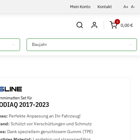
Mein Konto
Kontakt
A+
A-
0
0,00 €
Bitte auswählen
mmimatten Set für
ODIAQ 2017-2023
nau:
Perfekte Anpassung an Ihr Fahrzeug!
Rand:
Schützt vor Verschüttungen und Schmutz
los:
Dank speziellem geruchlosem Gummi (TPE)
tiges Material:
Langlebig und strapazierfähig