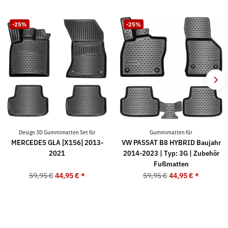
-25%
-25%
Design 3D Gummimatten Set für
Gummimatten für
MERCEDES GLA [X156] 2013-
VW PASSAT B8 HYBRID Baujahr
2021
2014-2023 | Typ: 3G | Zubehör
Fußmatten
59,95 €
44,95 €
*
59,95 €
44,95 €
*