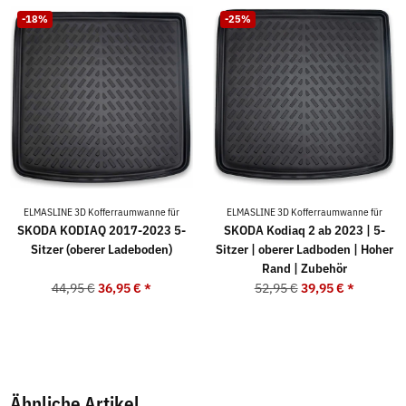
-18%
-25%
ELMASLINE 3D Kofferraumwanne für
ELMASLINE 3D Kofferraumwanne für
SKODA KODIAQ 2017-2023 5-
SKODA Kodiaq 2 ab 2023 | 5-
Sitzer (oberer Ladeboden)
Sitzer | oberer Ladboden | Hoher
Rand | Zubehör
44,95 €
36,95 €
*
52,95 €
39,95 €
*
Ähnliche Artikel