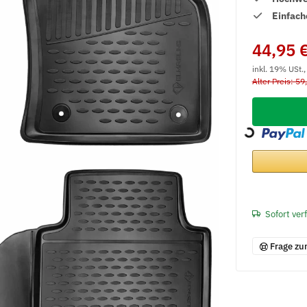
Einfach
44,95 
inkl. 19% USt.
Alter Preis: 59
Loading...
Sofort ver
Frage zu