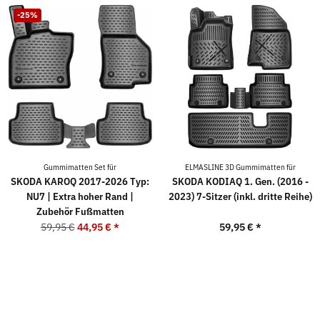
-25%
Gummimatten Set für
ELMASLINE 3D Gummimatten für
SKODA KAROQ 2017-2026 Typ:
SKODA KODIAQ 1. Gen. (2016 -
NU7 | Extra hoher Rand |
2023) 7-Sitzer (inkl. dritte Reihe)
Zubehör Fußmatten
59,95 €
44,95 €
*
59,95 €
*