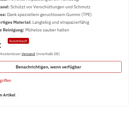
Rand:
Schützt vor Verschüttungen und Schmutz
los:
Dank speziellem geruchlosem Gummi (TPE)
tiges Material:
Langlebig und strapazierfähig
e Reinigung:
Mühelos sauber halten
Ausverkauft
€
, Kostenloser
Versand
(innerhalb DE)
Benachrichtigen, wenn verfügbar
griffen
m Artikel