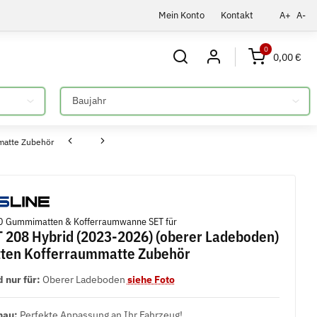
Mein Konto
Kontakt
A+
A-
0
0,00 €
Bitte auswählen
matte Zubehör
 Gummimatten & Kofferraumwanne SET für
208 Hybrid (2023-2026) (oberer Ladeboden)
ten Kofferraummatte Zubehör
 nur für:
Oberer Ladeboden
siehe Foto
nau:
Perfekte Anpassung an Ihr Fahrzeug!