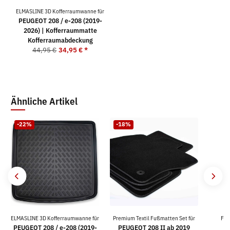
ELMASLINE 3D Kofferraumwanne für
PEUGEOT 208 / e-208 (2019-
2026) | Kofferraummatte
Kofferraumabdeckung
44,95 €
34,95 €
*
Ähnliche Artikel
-22%
-18%
ELMASLINE 3D Kofferraumwanne für
Premium Textil Fußmatten Set für
For
PEUGEOT 208 / e-208 (2019-
PEUGEOT 208 II ab 2019