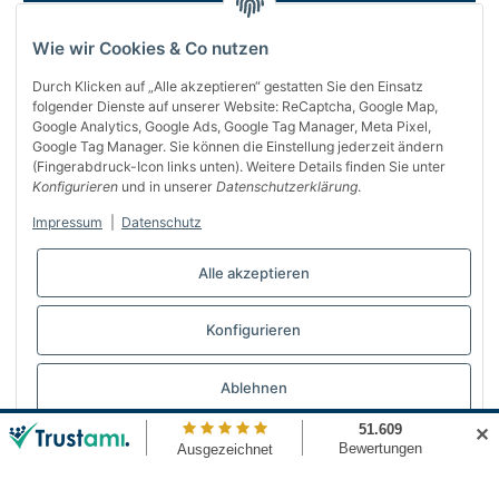
Wie wir Cookies & Co nutzen
Durch Klicken auf „Alle akzeptieren“ gestatten Sie den Einsatz
folgender Dienste auf unserer Website: ReCaptcha, Google Map,
Google Analytics, Google Ads, Google Tag Manager, Meta Pixel,
Google Tag Manager. Sie können die Einstellung jederzeit ändern
(Fingerabdruck-Icon links unten). Weitere Details finden Sie unter
Über uns
Konfigurieren
und in unserer
Datenschutzerklärung
.
Informationen
Impressum
|
Datenschutz
Gesetzliches
Alle akzeptieren
Bequem bezahlen
Konfigurieren
Vertrag widerrufen
Ablehnen
✕
© Automattenland
* Alle Preise inkl. gesetzlicher USt., inkl.
Versand