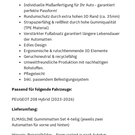
Individuelle Maßanfertigung für Ihr Auto - garantiert
perfekte Passform!
Rundumschutz durch extra hohen 3D Rand (ca. 35mm)
Strapazierfähig & reißfest durch hohe Gummiqualität
(TPE Material)
Verstärkter Fußabsatz garantiert längere Lebensdauer
der Automatten
Edles Design
Ergonomische & rutschhemmende 3D Elemente
Geruchsneutral & recyclefähig
Umweltfreundliche Produktion mit nachhaltigen
Rohstoffen.
Pflegeleicht
Inkl. passendem Befestigungssystem
Passend für folgende Fahrzeuge:
PEUGEOT 208 Hybrid (2023-2026)
Lieferumfang:
ELMASLINE Gummimatten Set 4-teilig (jeweils zwei
Automatten für vorne und hinten)
Hinweis: Beispielbilder – Form variiert je nach Autotyp