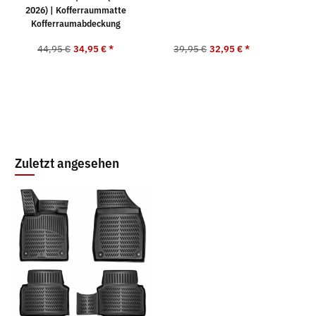
2026) | Kofferraummatte
Kofferraumabdeckung
44,95 €
34,95 €
*
39,95 €
32,95 €
*
2
Zuletzt angesehen