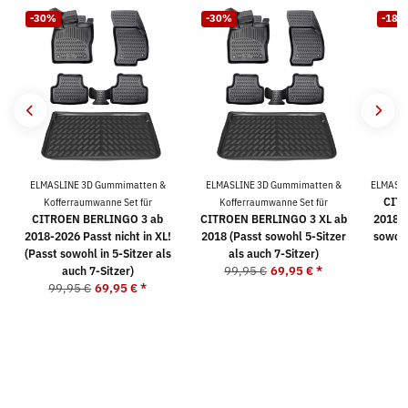
-30%
-30%
-18%
ELMASLINE 3D Gummimatten &
ELMASLINE 3D Gummimatten &
ELMASLI
CIT
Kofferraumwanne Set für
Kofferraumwanne Set für
CITROEN BERLINGO 3 ab
CITROEN BERLINGO 3 XL ab
2018 P
2018-2026 Passt nicht in XL!
2018 (Passt sowohl 5-Sitzer
sowohl
(Passt sowohl in 5-Sitzer als
als auch 7-Sitzer)
auch 7-Sitzer)
99,95 €
69,95 €
*
4
99,95 €
69,95 €
*