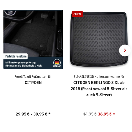
-18%
Forell Textil Fußmatten für
ELMASLINE 3D Kofferraumwanne für
CITROEN
CITROEN BERLINGO 3 XL ab
2018 (Passt sowohl 5-Sitzer als
auch 7-Sitzer)
29,95 € -
39,95 €
*
44,95 €
36,95 €
*