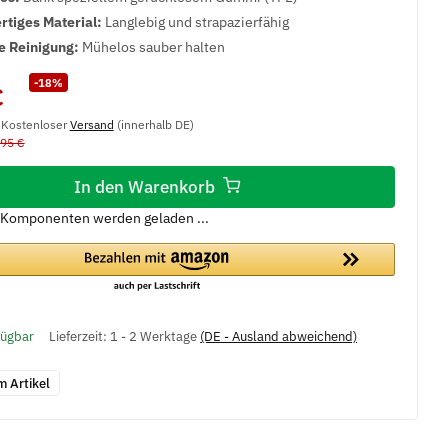
tiges Material:
Langlebig und strapazierfähig
e Reinigung:
Mühelos sauber halten
-18%
€
, Kostenloser
Versand
(innerhalb DE)
,95 €
In den Warenkorb
Komponenten werden geladen ...
fügbar
Lieferzeit:
1 - 2 Werktage
(DE - Ausland abweichend)
m Artikel