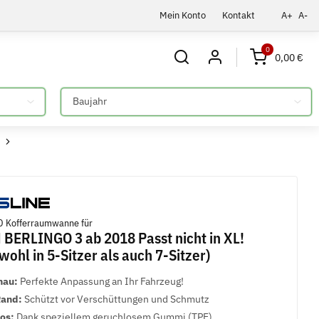
Mein Konto
Kontakt
A+
A-
0
0,00 €
Bitte auswählen
 Kofferraumwanne für
BERLINGO 3 ab 2018 Passt nicht in XL!
wohl in 5-Sitzer als auch 7-Sitzer)
nau:
Perfekte Anpassung an Ihr Fahrzeug!
Rand:
Schützt vor Verschüttungen und Schmutz
los:
Dank speziellem geruchlosem Gummi (TPE)