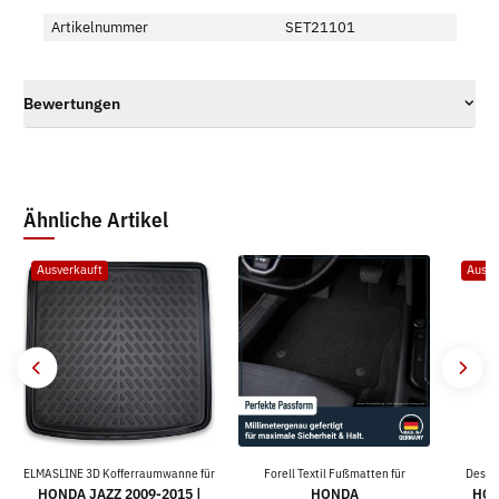
Artikelnummer
SET21101
Bewertungen
Ähnliche Artikel
Ausverkauft
Ausve
ELMASLINE 3D Kofferraumwanne für
Forell Textil Fußmatten für
Desig
HONDA JAZZ 2009-2015 |
HONDA
HON