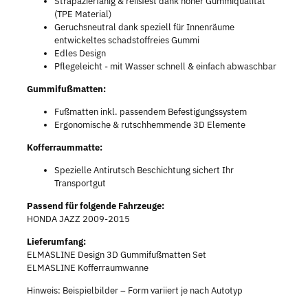
Strapazierfähig & reißfest dank hoher Gummiqualität
(TPE Material)
Geruchsneutral dank speziell für Innenräume
entwickeltes schadstoffreies Gummi
Edles Design
Pflegeleicht - mit Wasser schnell & einfach abwaschbar
Gummifußmatten:
Fußmatten inkl. passendem Befestigungssystem
Ergonomische & rutschhemmende 3D Elemente
Kofferraummatte:
Spezielle Antirutsch Beschichtung sichert Ihr
Transportgut
Passend für folgende Fahrzeuge:
HONDA JAZZ 2009-2015
Lieferumfang:
ELMASLINE Design 3D Gummifußmatten Set
ELMASLINE Kofferraumwanne
Hinweis: Beispielbilder – Form variiert je nach Autotyp