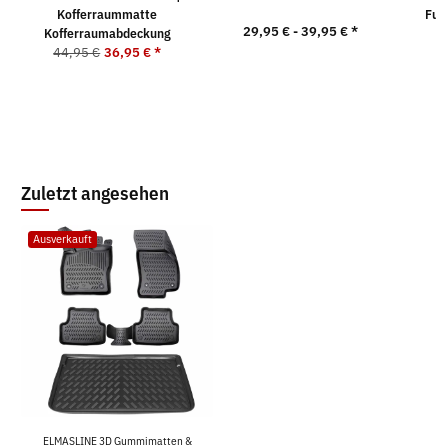
Kofferraummatte
Fuß
29,95 € -
39,95 €
*
Kofferraumabdeckung
5
44,95 €
36,95 €
*
Zuletzt angesehen
Ausverkauft
ELMASLINE 3D Gummimatten &