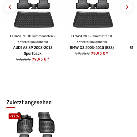
ELMASLINE 3D Gummimatten &
ELMASLINE Gummimatten &
Kofferraumwanne für
Kofferraumwanne für
Ko
AUDI A3 8P 2003-2013
BMW X3 2003-2010 (E83)
BMW
Sportback
99,95 €
79,95 €
*
99,95 €
79,95 €
*
9
Zuletzt angesehen
-33%