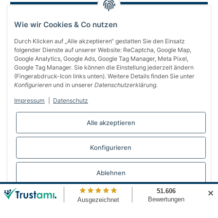
Wie wir Cookies & Co nutzen
Durch Klicken auf „Alle akzeptieren“ gestatten Sie den Einsatz
folgender Dienste auf unserer Website: ReCaptcha, Google Map,
Google Analytics, Google Ads, Google Tag Manager, Meta Pixel,
Google Tag Manager. Sie können die Einstellung jederzeit ändern
(Fingerabdruck-Icon links unten). Weitere Details finden Sie unter
Über uns
Konfigurieren
und in unserer
Datenschutzerklärung
.
Informationen
Impressum
|
Datenschutz
Gesetzliches
Alle akzeptieren
Bequem bezahlen
Konfigurieren
Vertrag widerrufen
Ablehnen
✕
© Automattenland
* Alle Preise inkl. gesetzlicher USt., inkl.
Versand