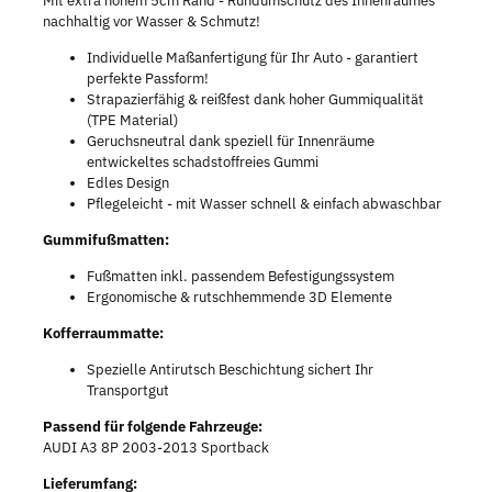
Mit extra hohem 5cm Rand - Rundumschutz des Innenraumes
nachhaltig vor Wasser & Schmutz!
Individuelle Maßanfertigung für Ihr Auto - garantiert
perfekte Passform!
Strapazierfähig & reißfest dank hoher Gummiqualität
(TPE Material)
Geruchsneutral dank speziell für Innenräume
entwickeltes schadstoffreies Gummi
Edles Design
Pflegeleicht - mit Wasser schnell & einfach abwaschbar
Gummifußmatten:
Fußmatten inkl. passendem Befestigungssystem
Ergonomische & rutschhemmende 3D Elemente
Kofferraummatte:
Spezielle Antirutsch Beschichtung sichert Ihr
Transportgut
Passend für folgende Fahrzeuge:
AUDI A3 8P 2003-2013 Sportback
Lieferumfang: