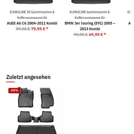
ELMASLINE 3D Gummimatten &
ELMASLINE Gummimatten &
ELM
Kofferraumwanne für
Kofferraumwanne für
K
AUDI A6 C6 2004-2011 Kombi
BMW 3er touring (E91) 2005 –
AUD
99,95 €
79,95 €
*
2013 Kombi
99,95 €
69,95 €
*
9
Zuletzt angesehen
-20%