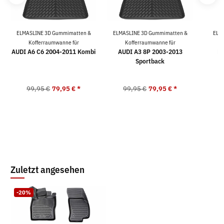
ELMASLINE 3D Gummimatten &
ELMASLINE 3D Gummimatten &
ELM
Kofferraumwanne für
Kofferraumwanne für
K
AUDI A6 C6 2004-2011 Kombi
AUDI A3 8P 2003-2013
B
Sportback
99,95 €
79,95 €
*
99,95 €
79,95 €
*
9
Zuletzt angesehen
-20%