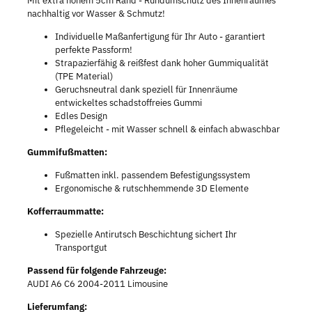
Mit extra hohem 5cm Rand - Rundumschutz des Innenraumes
nachhaltig vor Wasser & Schmutz!
Individuelle Maßanfertigung für Ihr Auto - garantiert
perfekte Passform!
Strapazierfähig & reißfest dank hoher Gummiqualität
(TPE Material)
Geruchsneutral dank speziell für Innenräume
entwickeltes schadstoffreies Gummi
Edles Design
Pflegeleicht - mit Wasser schnell & einfach abwaschbar
Gummifußmatten:
Fußmatten inkl. passendem Befestigungssystem
Ergonomische & rutschhemmende 3D Elemente
Kofferraummatte:
Spezielle Antirutsch Beschichtung sichert Ihr
Transportgut
Passend für folgende Fahrzeuge:
AUDI A6 C6 2004-2011 Limousine
Lieferumfang: