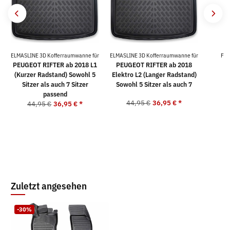
ELMASLINE 3D Kofferraumwanne für
ELMASLINE 3D Kofferraumwanne für
For
PEUGEOT RIFTER ab 2018 L1
PEUGEOT RIFTER ab 2018
(Kurzer Radstand) Sowohl 5
Elektro L2 (Langer Radstand)
Sitzer als auch 7 Sitzer
Sowohl 5 Sitzer als auch 7
passend
44,95 €
36,95 €
*
2
44,95 €
36,95 €
*
Zuletzt angesehen
-30%