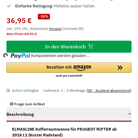
Einfache Reinigung:
Mühelos sauber halten
-18%
36,95 €
inkl. 19% USt., Kostenloser
Versand
(innerhalb DE)
Alter Preis: 44,95 €
oading...
In den Warenkorb
Komponenten werden geladen ...
Sofort verfügbar
Lieferzeit:
1 - 2 Werktage
(DE - Ausland abweichend)
Frage zum Artikel
Beschreibung
ELMASLINE Kofferraumwanne für PEUGEOT RIFTER ab
2018 L1 (Kurzer Radstand)