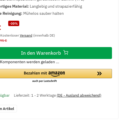
tiges Material:
Langlebig und strapazierfähig
e Reinigung:
Mühelos sauber halten
-30%
€
, Kostenloser
Versand
(innerhalb DE)
,95 €
In den Warenkorb
Komponenten werden geladen ...
fügbar
Lieferzeit:
1 - 2 Werktage
(DE - Ausland abweichend)
m Artikel