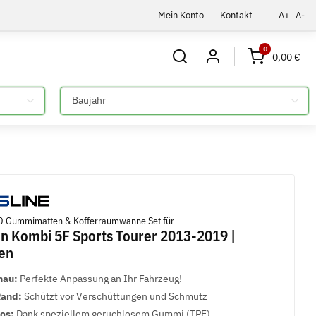
Mein Konto
Kontakt
A+
A-
0
0,00 €
Bitte auswählen
 Gummimatten & Kofferraumwanne Set für
n Kombi 5F Sports Tourer 2013-2019 |
en
nau:
Perfekte Anpassung an Ihr Fahrzeug!
Rand:
Schützt vor Verschüttungen und Schmutz
los:
Dank speziellem geruchlosem Gummi (TPE)