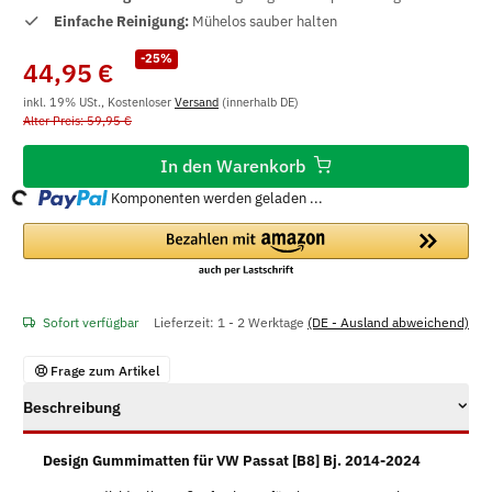
Einfache Reinigung:
Mühelos sauber halten
-25%
44,95 €
inkl. 19% USt., Kostenloser
Versand
(innerhalb DE)
Alter Preis: 59,95 €
In den Warenkorb
ng...
Komponenten werden geladen ...
Sofort verfügbar
Lieferzeit:
1 - 2 Werktage
(DE - Ausland abweichend)
Frage zum Artikel
Beschreibung
Design Gummimatten für VW Passat [B8] Bj. 2014-2024