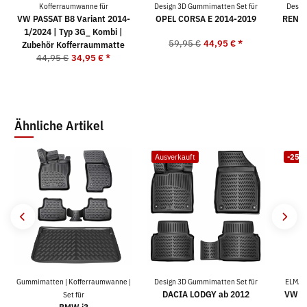
Kofferraumwanne für
Design 3D Gummimatten Set für
Desig
VW PASSAT B8 Variant 2014-
OPEL CORSA E 2014-2019
RENAU
1/2024 | Typ 3G_ Kombi |
59,95 €
44,95 €
*
5
Zubehör Kofferraummatte
44,95 €
34,95 €
*
Ähnliche Artikel
Ausverkauft
-25%
Gummimatten | Kofferraumwanne |
Design 3D Gummimatten Set für
ELMAS
DACIA LODGY ab 2012
VW TO
Set für