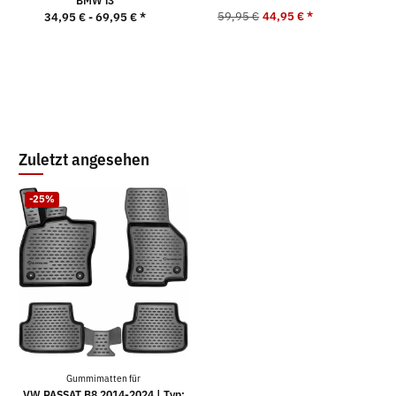
BMW i3
59,95 €
44,95 €
*
34,95 € -
69,95 €
*
5
Zuletzt angesehen
-25%
Gummimatten für
VW PASSAT B8 2014-2024 | Typ: