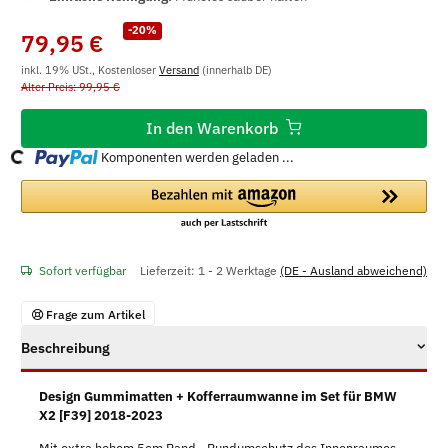
-20%
79,95 €
inkl. 19% USt., Kostenloser
Versand
(innerhalb DE)
Alter Preis: 99,95 €
In den Warenkorb
g...
Komponenten werden geladen ...
Sofort verfügbar
Lieferzeit:
1 - 2 Werktage
(DE - Ausland abweichend)
Frage zum Artikel
Beschreibung
Design Gummimatten + Kofferraumwanne im Set für BMW
X2 [F39] 2018-2023