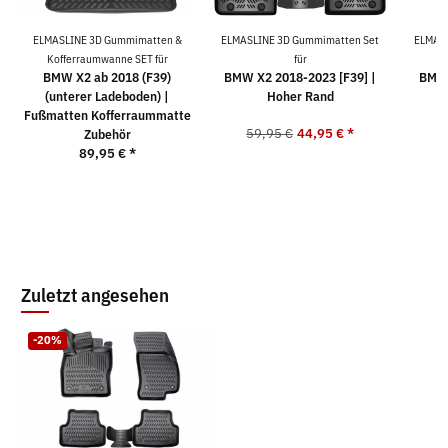
ELMASLINE 3D Gummimatten &
ELMASLINE 3D Gummimatten Set
ELMASL
Kofferraumwanne SET für
für
BMW X2 ab 2018 (F39)
BMW X2 2018-2023 [F39] |
BMW 
(unterer Ladeboden) |
Hoher Rand
Fußmatten Kofferraummatte
59,95 €
44,95 €
*
5
Zubehör
89,95 €
*
Zuletzt angesehen
-20%