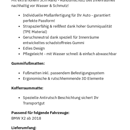
Mit extra hohem 5cm Rand - Rundumschutz des Innenraumes
nachhaltig vor Wasser & Schmutz!
Individuelle Maßanfertigung für Ihr Auto - garantiert
perfekte Passform!
Strapazierfähig & reißfest dank hoher Gummiqualität
(TPE Material)
Geruchsneutral dank speziell für Innenräume
entwickeltes schadstoffreies Gummi
Edles Design
Pflegeleicht - mit Wasser schnell & einfach abwaschbar
Gummifußmatten:
Fußmatten inkl. passendem Befestigungssystem
Ergonomische & rutschhemmende 3D Elemente
Kofferraummatte:
Spezielle Antirutsch Beschichtung sichert Ihr
Transportgut
Passend für folgende Fahrzeuge:
BMW X2 ab 2018
Lieferumfang: