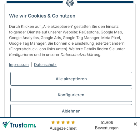
Wie wir Cookies & Co nutzen
Durch Klicken auf „Alle akzeptieren“ gestatten Sie den Einsatz
folgender Dienste auf unserer Website: ReCaptcha, Google Map,
Google Analytics, Google Ads, Google Tag Manager, Meta Pixel,
Google Tag Manager. Sie können die Einstellung jederzeit ändern
(Fingerabdruck-Icon links unten). Weitere Details finden Sie unter
Über uns
Konfigurieren
und in unserer
Datenschutzerklärung
.
Informationen
Impressum
|
Datenschutz
Gesetzliches
Alle akzeptieren
Bequem bezahlen
Konfigurieren
Vertrag widerrufen
Ablehnen
✕
© Automattenland
* Alle Preise inkl. gesetzlicher USt., inkl.
Versand