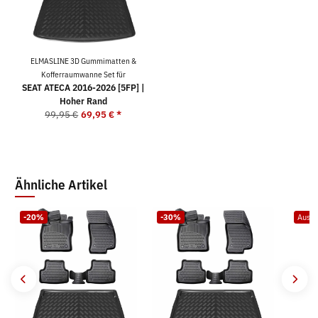
ELMASLINE 3D Gummimatten &
Kofferraumwanne Set für
SEAT ATECA 2016-2026 [5FP] |
Hoher Rand
99,95 €
69,95 €
*
Ähnliche Artikel
-20%
-30%
Ausve