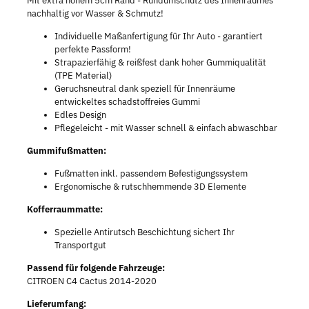
Mit extra hohem 5cm Rand - Rundumschutz des Innenraumes
nachhaltig vor Wasser & Schmutz!
Individuelle Maßanfertigung für Ihr Auto - garantiert
perfekte Passform!
Strapazierfähig & reißfest dank hoher Gummiqualität
(TPE Material)
Geruchsneutral dank speziell für Innenräume
entwickeltes schadstoffreies Gummi
Edles Design
Pflegeleicht - mit Wasser schnell & einfach abwaschbar
Gummifußmatten:
Fußmatten inkl. passendem Befestigungssystem
Ergonomische & rutschhemmende 3D Elemente
Kofferraummatte:
Spezielle Antirutsch Beschichtung sichert Ihr
Transportgut
Passend für folgende Fahrzeuge:
CITROEN C4 Cactus 2014-2020
Lieferumfang: