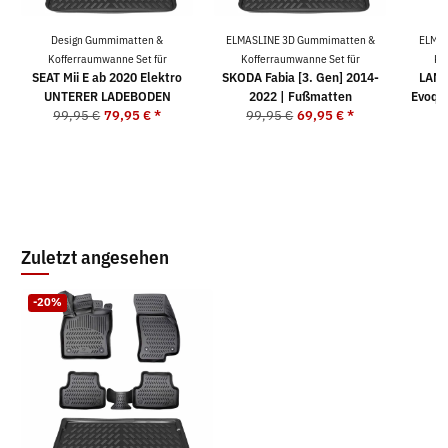
Design Gummimatten &
ELMASLINE 3D Gummimatten &
ELMAS
Kofferraumwanne Set für
Kofferraumwanne Set für
Ko
SEAT Mii E ab 2020 Elektro
SKODA Fabia [3. Gen] 2014-
LAND
UNTERER LADEBODEN
2022 | Fußmatten
Evoqu
99,95 €
79,95 €
*
99,95 €
69,95 €
*
9
Zuletzt angesehen
-20%