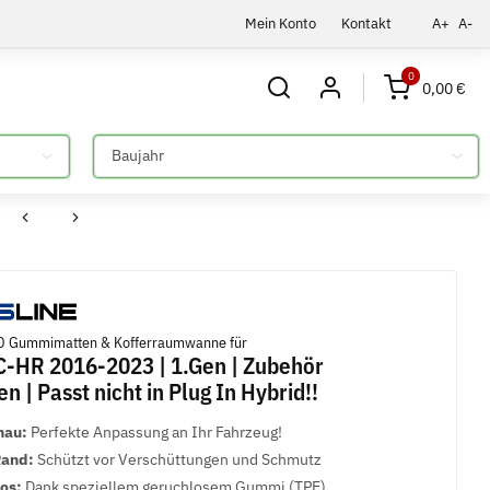
Mein Konto
Kontakt
A+
A-
0
0,00 €
Bitte auswählen
!
 Gummimatten & Kofferraumwanne für
-HR 2016-2023 | 1.Gen | Zubehör
 | Passt nicht in Plug In Hybrid!!
nau:
Perfekte Anpassung an Ihr Fahrzeug!
Rand:
Schützt vor Verschüttungen und Schmutz
los:
Dank speziellem geruchlosem Gummi (TPE)