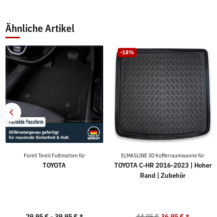
Ähnliche Artikel
-18%
Forell Textil Fußmatten für
ELMASLINE 3D Kofferraumwanne für
TOYOTA
TOYOTA C-HR 2016-2023 | Hoher
Rand | Zubehör
29,95 € -
39,95 €
*
44,95 €
36,95 €
*