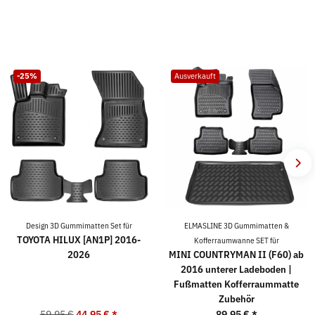
-25%
Ausverkauft
Design 3D Gummimatten Set für
ELMASLINE 3D Gummimatten &
TOYOTA HILUX [AN1P] 2016-
Kofferraumwanne SET für
2026
MINI COUNTRYMAN II (F60) ab
2016 unterer Ladeboden |
Fußmatten Kofferraummatte
Zubehör
59,95 €
44,95 €
*
89,95 €
*