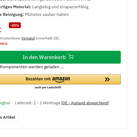
tiges Material:
Langlebig und strapazierfähig
e Reinigung:
Mühelos sauber halten
-20%
€
, Kostenloser
Versand
(innerhalb DE)
,95 €
In den Warenkorb
Komponenten werden geladen ...
fügbar
Lieferzeit:
1 - 2 Werktage
(DE - Ausland abweichend)
m Artikel