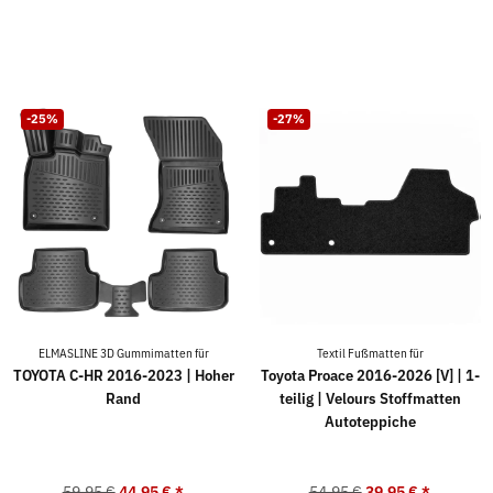
-25%
-27%
ELMASLINE 3D Gummimatten für
Textil Fußmatten für
TOYOTA C-HR 2016-2023 | Hoher
Toyota Proace 2016-2026 [V] | 1-
Rand
teilig | Velours Stoffmatten
Autoteppiche
59,95 €
44,95 €
*
54,95 €
39,95 €
*