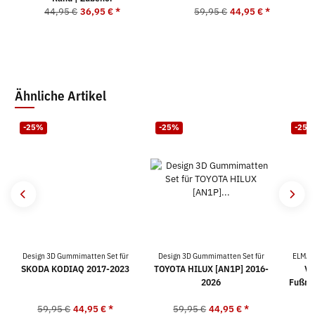
44,95 €
36,95 €
*
59,95 €
44,95 €
*
Ähnliche Artikel
-25%
-25%
-25%
Design 3D Gummimatten Set für
Design 3D Gummimatten Set für
ELMAS
SKODA KODIAQ 2017-2023
TOYOTA HILUX [AN1P] 2016-
VO
2026
Fußma
59,95 €
44,95 €
*
59,95 €
44,95 €
*
5