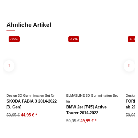
Ähnliche Artikel
-25%
-17%
Ausve
Design 3D Gummimatten Set für
ELMASLINE 3D Gummimatten Set
Design 
SKODA FABIA 3 2014-2022
FORD
für
[3. Gen]
BMW 2er [F45] Active
ab 20
Tourer 2014-2022
59,95 €
44,95 €
*
59,95 
59,95 €
49,95 €
*