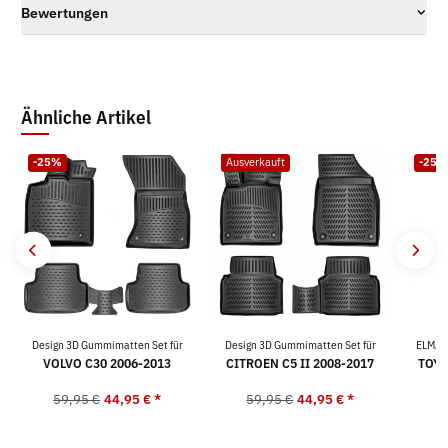
Bewertungen
Ähnliche Artikel
-25%
Ausverkauft
-25%
Design 3D Gummimatten Set für
Design 3D Gummimatten Set für
ELMAS
VOLVO C30 2006-2013
CITROEN C5 II 2008-2017
TOYO
59,95 €
44,95 €
*
59,95 €
44,95 €
*
5