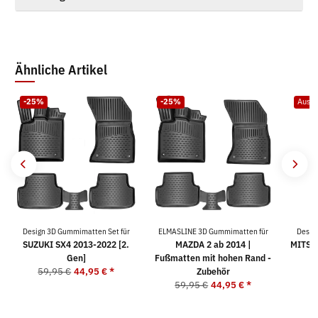
Ähnliche Artikel
-25%
-25%
Ausve
Design 3D Gummimatten Set für
ELMASLINE 3D Gummimatten für
Desig
SUZUKI SX4 2013-2022 [2.
MAZDA 2 ab 2014 |
MITSU
Gen]
Fußmatten mit hohen Rand -
5
59,95 €
44,95 €
*
Zubehör
59,95 €
44,95 €
*