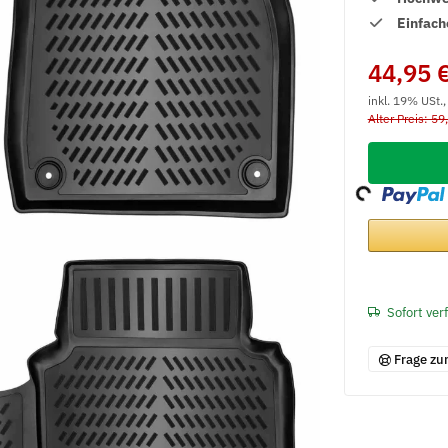
Einfach
44,95 
inkl. 19% USt.
Alter Preis: 59
Loading...
Sofort ver
Frage zu