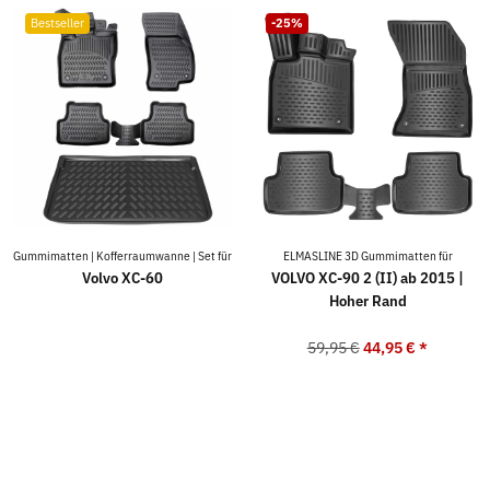
Bestseller
-25%
Gummimatten | Kofferraumwanne | Set für
ELMASLINE 3D Gummimatten für
Volvo XC-60
VOLVO XC-90 2 (II) ab 2015 |
Hoher Rand
59,95 €
44,95 €
*