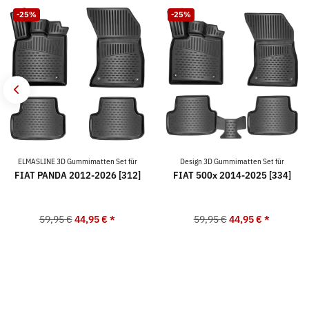
-25%
-25%
ELMASLINE 3D Gummimatten Set für
Design 3D Gummimatten Set für
FIAT PANDA 2012-2026 [312]
FIAT 500x 2014-2025 [334]
59,95 €
44,95 €
*
59,95 €
44,95 €
*