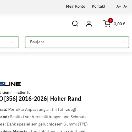
Mein Konto
Kontakt
A+
A-
0
0,00 €
Bitte auswählen
D Gummimatten für
O [356] 2016-2026| Hoher Rand
nau:
Perfekte Anpassung an Ihr Fahrzeug!
Rand:
Schützt vor Verschüttungen und Schmutz
los:
Dank speziellem geruchlosem Gummi (TPE)
tiges Material:
Langlebig und strapazierfähig