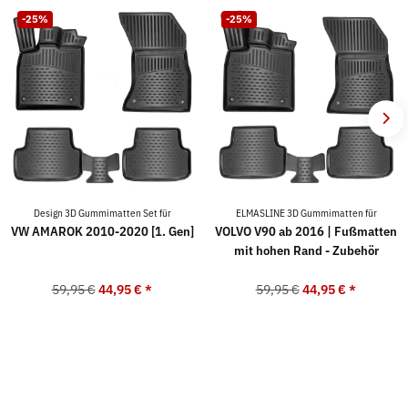
-25%
-25%
Design 3D Gummimatten Set für
ELMASLINE 3D Gummimatten für
VW AMAROK 2010-2020 [1. Gen]
VOLVO V90 ab 2016 | Fußmatten
mit hohen Rand - Zubehör
59,95 €
44,95 €
*
59,95 €
44,95 €
*