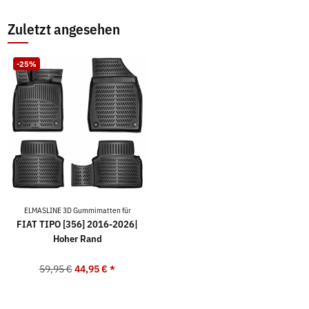
Zuletzt angesehen
-25%
ELMASLINE 3D Gummimatten für
FIAT TIPO [356] 2016-2026|
Hoher Rand
59,95 €
44,95 €
*