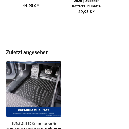
2020 | Zubehör
44,95 €
*
2
Kofferraummatte
89,95 €
*
Zuletzt angesehen
ELMASLINE 3D Gummimatten für
FORD MUSTANG MACH-E ab 2020