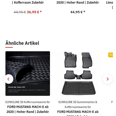
| Kofferraum Zubehör
2020 | Hoher Rand | Zubehör
Limous
| 
44,95 €
36,95 €
*
44,95 €
*
Ähnliche Artikel
Bests
ELMASLINE 3D Kofferraumwanne für
ELMASLINE 3D Gummimatten &
For
FORD MUSTANG MACH-E ab
Kofferraumwanne für
2020 | Hoher Rand | Zubehör
FORD MUSTANG MACH-E ab