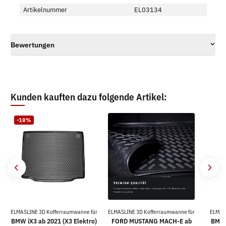
Artikelnummer
EL03134
Bewertungen
Kunden kauften dazu folgende Artikel:
-18%
ELMASLINE 3D Kofferraumwanne für
ELMASLINE 3D Kofferraumwanne für
ELMAS
BMW iX3 ab 2021 (X3 Elektro)
FORD MUSTANG MACH-E ab
BMW 