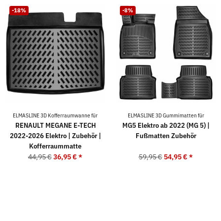
-18%
-8%
ELMASLINE 3D Kofferraumwanne für
ELMASLINE 3D Gummimatten für
RENAULT MEGANE E-TECH
MG5 Elektro ab 2022 (MG 5) |
2022-2026 Elektro | Zubehör |
Fußmatten Zubehör
Kofferraummatte
44,95 €
36,95 €
*
59,95 €
54,95 €
*