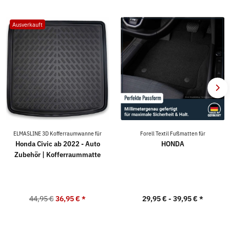
Ausverkauft
ELMASLINE 3D Kofferraumwanne für
Forell Textil Fußmatten für
Honda Civic ab 2022 - Auto
HONDA
Zubehör | Kofferraummatte
44,95 €
36,95 €
*
29,95 € -
39,95 €
*