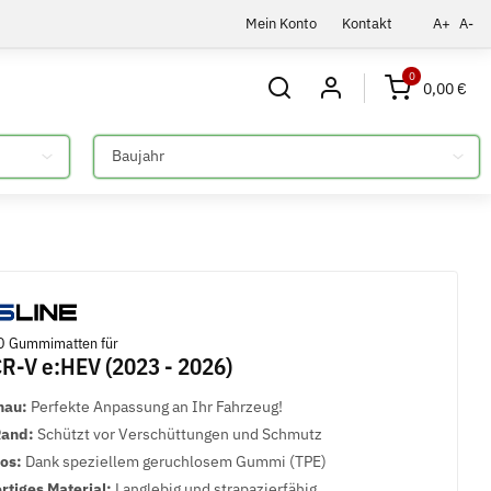
Mein Konto
Kontakt
A+
A-
0
0,00 €
Bitte auswählen
D Gummimatten für
-V e:HEV (2023 - 2026)
nau:
Perfekte Anpassung an Ihr Fahrzeug!
Rand:
Schützt vor Verschüttungen und Schmutz
los:
Dank speziellem geruchlosem Gummi (TPE)
tiges Material:
Langlebig und strapazierfähig