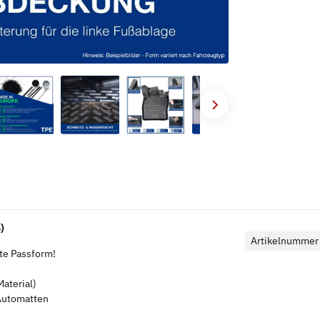
)
Artikelnummer
kte Passform!
aterial)
 Automatten