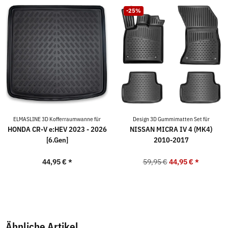
-25%
ELMASLINE 3D Kofferraumwanne für
Design 3D Gummimatten Set für
HONDA CR-V e:HEV 2023 - 2026
NISSAN MICRA IV 4 (MK4)
[6.Gen]
2010-2017
44,95 €
*
59,95 €
44,95 €
*
Ähnliche Artikel