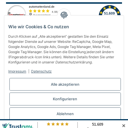
Wie wir Cookies & Co nutzen
Durch Klicken auf „Alle akzeptieren“ gestatten Sie den Einsatz
folgender Dienste auf unserer Website: ReCaptcha, Google Map,
Über uns
Google Analytics, Google Ads, Google Tag Manager, Meta Pixel,
Google Tag Manager. Sie können die Einstellung jederzeit ändern
(Fingerabdruck-Icon links unten). Weitere Details finden Sie unter
Informationen
Konfigurieren
und in unserer
Datenschutzerklärung
.
Gesetzliches
Impressum
|
Datenschutz
Bequem bezahlen
Alle akzeptieren
Konfigurieren
Vertrag widerrufen
Ablehnen
✕
© Automattenland
* Alle Preise inkl. gesetzlicher USt., inkl.
Versand