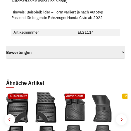
Automatten für vorne und hinten)
Hinweis: Beispielbilder – Form variiert je nach Autotyp
Passend für folgende Fahrzeuge: Honda Civic ab 2022
Artikelnummer
EL21114
Bewertungen
Ähnliche Artikel
Ausverkauft
Ausverkauft
Bests