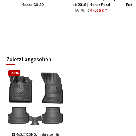
Mazda CX-30
ab 2018 | Hoher Rand
| Fußm
59,95 €
44,95 €
*
5
Zuletzt angesehen
-25%
ELMASLINE 3D Gummimatten für