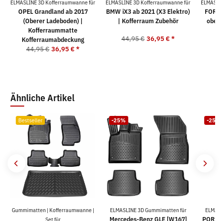
ELMASLINE 3D Kofferraumwanne für
ELMASLINE 3D Kofferraumwanne für
ELMASLI
OPEL Grandland ab 2017
BMW iX3 ab 2021 (X3 Elektro)
FORD 
(Oberer Ladeboden) |
| Kofferraum Zubehör
ober
Kofferraummatte
44,95 €
36,95 €
*
Kofferraumabdeckung
5
44,95 €
36,95 €
*
Ähnliche Artikel
Bestseller
-25%
-25%
Gummimatten | Kofferraumwanne |
ELMASLINE 3D Gummimatten für
ELMAS
Mercedes-Benz GLE [W167]
PORSC
Set für