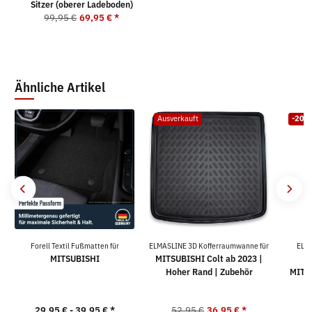
Sitzer (oberer Ladeboden)
99,95 €
69,95 €
*
Ähnliche Artikel
Ausverkauft
-20%
Forell Textil Fußmatten für
ELMASLINE 3D Kofferraumwanne für
ELM
MITSUBISHI
MITSUBISHI Colt ab 2023 |
K
Hoher Rand | Zubehör
MITSU
F
29,95 € -
39,95 €
*
52,95 €
36,95 €
*
9