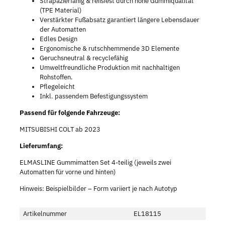
Strapazierfähig & reißfest durch hohe Gummiqualität
(TPE Material)
Verstärkter Fußabsatz garantiert längere Lebensdauer
der Automatten
Edles Design
Ergonomische & rutschhemmende 3D Elemente
Geruchsneutral & recyclefähig
Umweltfreundliche Produktion mit nachhaltigen
Rohstoffen.
Pflegeleicht
Inkl. passendem Befestigungssystem
Passend für folgende Fahrzeuge:
MITSUBISHI COLT ab 2023
Lieferumfang:
ELMASLINE Gummimatten Set 4-teilig (jeweils zwei
Automatten für vorne und hinten)
Hinweis: Beispielbilder – Form variiert je nach Autotyp
Artikelnummer
EL18115