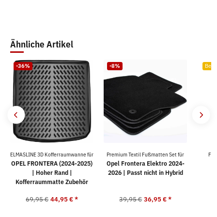
Ähnliche Artikel
-36%
-8%
Bests
ELMASLINE 3D Kofferraumwanne für
Premium Textil Fußmatten Set für
For
OPEL FRONTERA (2024-2025)
Opel Frontera Elektro 2024-
| Hoher Rand |
2026 | Passt nicht in Hybrid
Kofferraummatte Zubehör
69,95 €
44,95 €
*
39,95 €
36,95 €
*
2