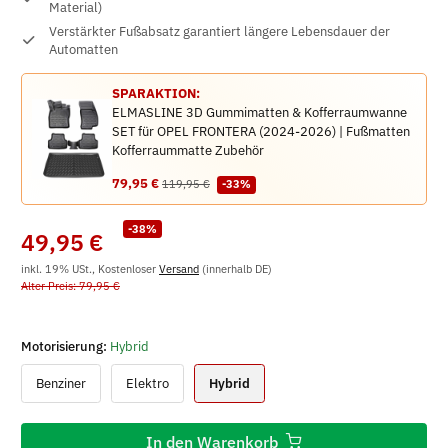
Material)
Verstärkter Fußabsatz garantiert längere Lebensdauer der
Automatten
SPARAKTION:
ELMASLINE 3D Gummimatten & Kofferraumwanne
SET für OPEL FRONTERA (2024-2026) | Fußmatten
Kofferraummatte Zubehör
79,95 €
119,95 €
-33%
-38%
49,95 €
inkl. 19% USt., Kostenloser
Versand
(innerhalb DE)
Alter Preis: 79,95 €
Motorisierung:
Hybrid
Benziner
Elektro
Hybrid
In den Warenkorb