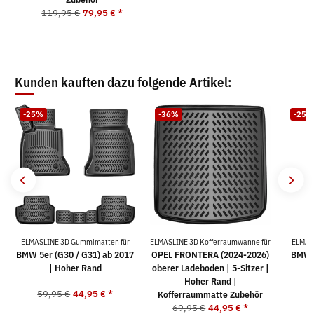
119,95 €
79,95 €
*
Kunden kauften dazu folgende Artikel:
-25%
-36%
-25%
ELMASLINE 3D Gummimatten für
ELMASLINE 3D Kofferraumwanne für
ELMAS
BMW 5er (G30 / G31) ab 2017
OPEL FRONTERA (2024-2026)
BMW 1
| Hoher Rand
oberer Ladeboden | 5-Sitzer |
Hoher Rand |
59,95 €
44,95 €
*
5
Kofferraummatte Zubehör
69,95 €
44,95 €
*